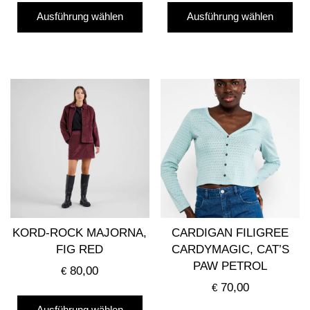
Dieses
Die
Ausführung wählen
Ausführung wählen
Produkt
Pro
weist
wei
mehrere
me
Varianten
Var
auf.
auf
Die
Die
Optionen
Opt
können
kö
auf
auf
der
der
Produktseite
Pro
gewählt
gew
KORD-ROCK MAJORNA,
CARDIGAN FILIGREE
werden
we
FIG RED
CARDYMAGIC, CAT’S
PAW PETROL
80,00
€
70,00
€
Dieses
Ausführung wählen