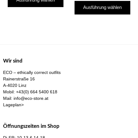
Die
Produkt
Ausführung wählen
Pro
weist
wei
mehrere
me
Varianten
Var
auf.
auf
Die
Die
Optionen
Opt
können
Wir sind
kö
auf
ECO – ethically correct outfits
auf
der
Rainerstraße 16
der
Produktseite
A-4020 Linz
Pro
Mobil:
+43(0) 664 5400 618
gewählt
Mail:
info@eco-store.at
gew
werden
Lageplan>
we
Öffnungszeiten im Shop
Di-FR: 10-13 & 14-18