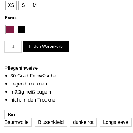
XS
S
M
Farbe
Longsleeve
In den Warenkorb
Dress
Silje
Wide
Pflegehinweise
Menge
30 Grad Feinwäsche
liegend trocknen
mäßig heiß bügeln
nicht in den Trockner
Bio-
Baumwolle
Blusenkleid
dunkelrot
Longsleeve