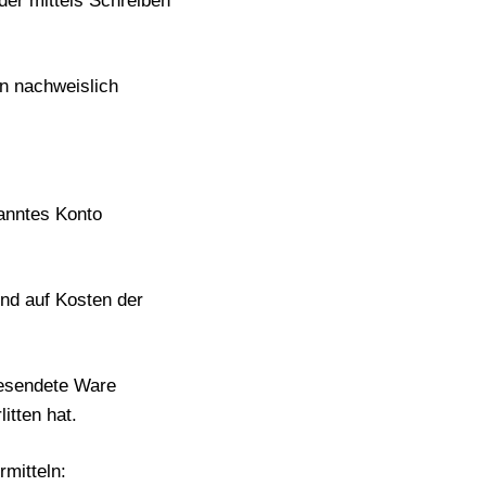
der mittels Schreiben
en nachweislich
nanntes Konto
und
auf Kosten der
kgesendete Ware
itten hat.
mitteln: