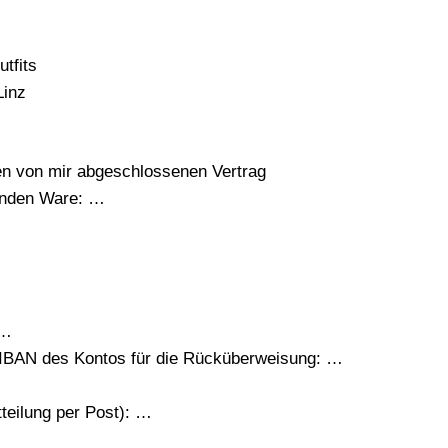
utfits
Linz
den von mir abgeschlossenen Vertrag
genden Ware: …
 …
IBAN des Kontos für die Rücküberweisung: …
tteilung per Post): …