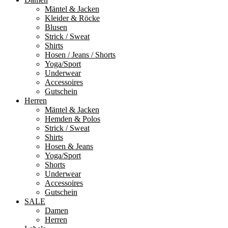
ECO –
Fashion
Mäntel & Jacken
Ethically
für Sie
Kleider & Röcke
und Ihn
Blusen
Correct
Strick / Sweat
Outfits
Shirts
Hosen / Jeans / Shorts
Yoga/Sport
Underwear
Accessoires
Gutschein
Herren
Mäntel & Jacken
Hemden & Polos
Strick / Sweat
Shirts
Hosen & Jeans
Yoga/Sport
Shorts
Underwear
Accessoires
Gutschein
SALE
Damen
Herren