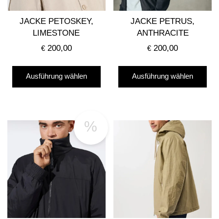
Pro
werden
gew
JACKE PETOSKEY,
JACKE PETRUS,
we
LIMESTONE
ANTHRACITE
200,00
200,00
€
€
Dieses
Die
Ausführung wählen
Ausführung wählen
Produkt
Pro
weist
wei
mehrere
me
Varianten
Var
%
auf.
auf
Die
Die
Optionen
Opt
können
kö
auf
auf
der
der
Produktseite
Pro