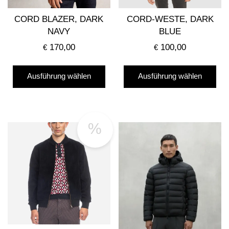
CORD BLAZER, DARK
CORD-WESTE, DARK
NAVY
BLUE
170,00
100,00
€
€
Dieses
Die
Ausführung wählen
Ausführung wählen
Produkt
Pro
weist
wei
mehrere
me
Varianten
Var
%
auf.
auf
Die
Die
Optionen
Opt
können
kö
auf
auf
der
der
Produktseite
Pro