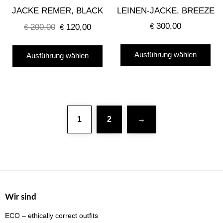
gewählt
gew
JACKE REMER, BLACK
LEINEN-JACKE, BREEZE
werden
we
300,00
200,00
120,00
€
€
Ursprünglicher
€
Aktueller
Preis
Preis
Die
Dieses
war:
ist:
Ausführung wählen
Ausführung wählen
Pro
Produkt
€ 200,00
€ 120,00.
wei
weist
me
mehrere
Var
Varianten
auf
auf.
1
2
→
Die
Die
Opt
Optionen
kö
können
auf
auf
der
der
Pro
Produktseite
Wir sind
gew
gewählt
ECO – ethically correct outfits
we
werden