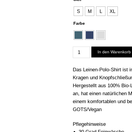
S
M
L
XL
Farbe
Leinen-
In den Warenkorb
Polo
Menge
Das Leinen-Polo-Shirt ist 
Kragen und Knopfschließun
Hergestellt aus 100% Bio-Le
an, hat einen natürlichen 
einem komfortablen und b
GOTS/Vegan
Pflegehinweise
30 Grad Feinwäsche