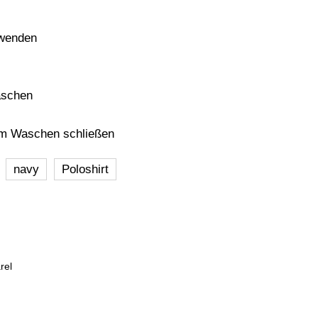
rwenden
aschen
em Waschen schließen
navy
Poloshirt
rel