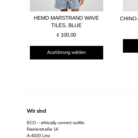
HEMD MARSTRAND WAVE
CHINO
TILES, BLUE
100,00
€
Dieses
Ausführung wählen
Produkt
weist
mehrere
Varianten
auf.
Die
Optionen
Wir sind
können
auf
ECO – ethically correct outfits
der
Rainerstraße 16
A-4020 Linz
Produktseite