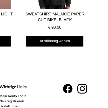
 LIGHT
SWEATSHIRT MALMOE PAPER
CUT BIKE, BLACK
90,00
€
Dieses
Dieses
Ausführung wählen
Produkt
Produkt
weist
weist
mehrere
mehrere
Varianten
Varianten
auf.
auf.
Die
Die
Optionen
Optionen
Wichtige Links
können
können
auf
auf
Mein Konto Login
der
der
Neu registrieren
Bestellungen
Produktseite
Produktseite