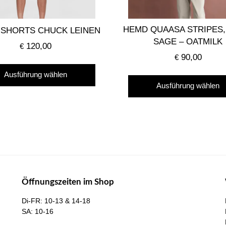
HEMD QUAASA STRIPES,
-SHORTS CHUCK LEINEN
SAGE – OATMILK
120,00
€
90,00
€
Dieses
Ausführung wählen
Produkt
Ausführung wählen
weist
mehrere
Varianten
auf.
Die
Optionen
können
Öffnungszeiten im Shop
auf
der
Di-FR: 10-13 & 14-18
SA: 10-16
Produktseite