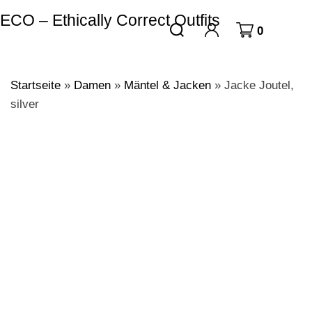
ECO – Ethically Correct Outfits
0
Startseite
»
Damen
»
Mäntel & Jacken
»
Jacke Joutel,
silver