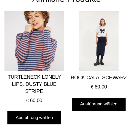
TURTLENECK LONELY
ROCK CALA, SCHWARZ
LIPS, DUSTY BLUE
80,00
€
STRIPE
Die
60,00
€
Ausführung wählen
Pro
Dieses
wei
Ausführung wählen
Produkt
me
weist
Var