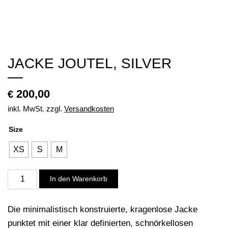
JACKE JOUTEL, SILVER
200,00
€
inkl. MwSt.
zzgl.
Versandkosten
Size
XS
S
M
Jacke
In den Warenkorb
Joutel,
silver
Die minimalistisch konstruierte, kragenlose Jacke
Menge
punktet mit einer klar definierten, schnörkellosen