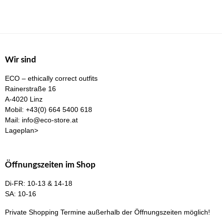
mehrere
Var
Varianten
auf
auf.
Die
Die
Opt
Optionen
kö
Wir sind
können
auf
ECO – ethically correct outfits
auf
der
Rainerstraße 16
der
Pro
A-4020 Linz
Produktseite
Mobil:
+43(0) 664 5400 618
gew
Mail:
info@eco-store.at
gewählt
we
Lageplan>
werden
Öffnungszeiten im Shop
Di-FR: 10-13 & 14-18
SA: 10-16
Private Shopping Termine
außerhalb der Öffnungszeiten möglich!