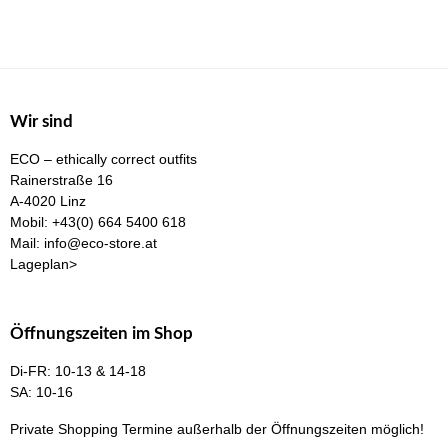
mehrere
Var
Varianten
auf
auf.
Die
Die
Opt
Optionen
kö
Wir sind
können
auf
ECO – ethically correct outfits
auf
der
Rainerstraße 16
der
Pro
A-4020 Linz
Produktseite
Mobil:
+43(0) 664 5400 618
gew
Mail:
info@eco-store.at
gewählt
we
Lageplan>
werden
Öffnungszeiten im Shop
Di-FR: 10-13 & 14-18
SA: 10-16
Private Shopping Termine
außerhalb der Öffnungszeiten möglich!