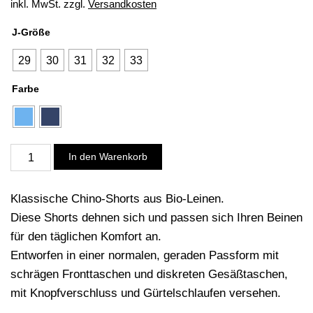
inkl. MwSt.
zzgl.
Versandkosten
J-Größe
29
30
31
32
33
Farbe
Chino-
In den Warenkorb
Shorts
Chuck
Klassische Chino-Shorts aus Bio-Leinen.
Leinen
Diese Shorts dehnen sich und passen sich Ihren Beinen
Menge
für den täglichen Komfort an.
Entworfen in einer normalen, geraden Passform mit
schrägen Fronttaschen und diskreten Gesäßtaschen,
mit Knopfverschluss und Gürtelschlaufen versehen.