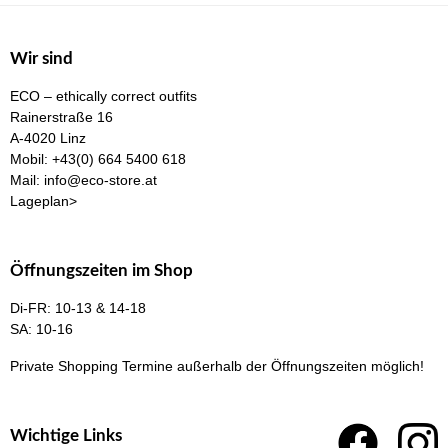
Die
Die
Optionen
Opt
Wir sind
können
kö
ECO – ethically correct outfits
auf
auf
Rainerstraße 16
der
der
A-4020 Linz
Produktseite
Pro
Mobil:
+43(0) 664 5400 618
Mail:
info@eco-store.at
gewählt
gew
Lageplan>
werden
we
Öffnungszeiten im Shop
Di-FR: 10-13 & 14-18
SA: 10-16
Private Shopping Termine
außerhalb der Öffnungszeiten möglich!
Wichtige Links