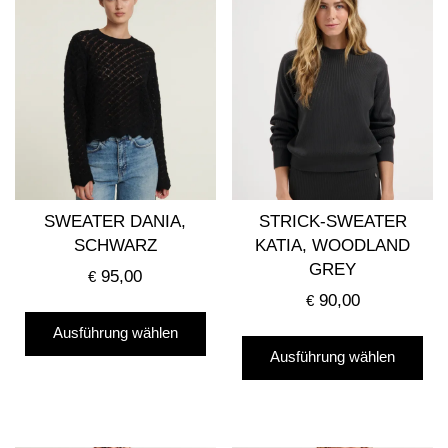
SWEATER DANIA,
STRICK-SWEATER
SCHWARZ
KATIA, WOODLAND
GREY
95,00
€
90,00
€
Dieses
Ausführung wählen
Die
Produkt
Ausführung wählen
Pro
weist
wei
mehrere
me
Varianten
Var
auf.