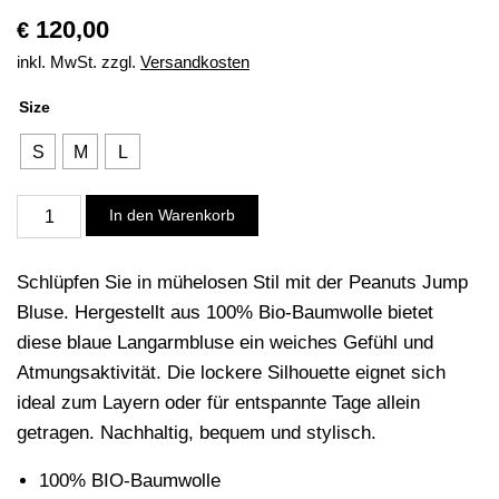
120,00
€
inkl. MwSt.
zzgl.
Versandkosten
Size
S
M
L
Bluse,
In den Warenkorb
Peanuts
Jump
Schlüpfen Sie in mühelosen Stil mit der Peanuts Jump
Menge
Bluse. Hergestellt aus 100% Bio-Baumwolle bietet
diese blaue Langarmbluse ein weiches Gefühl und
Atmungsaktivität. Die lockere Silhouette eignet sich
ideal zum Layern oder für entspannte Tage allein
getragen. Nachhaltig, bequem und stylisch.
100% BIO-Baumwolle