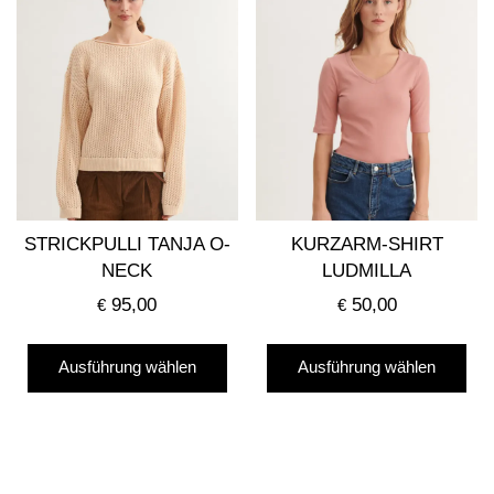
auf
Die
Die
Optionen
Opt
können
kö
auf
auf
der
der
Produktseite
Pro
gewählt
gew
werden
STRICKPULLI TANJA O-
KURZARM-SHIRT
we
NECK
LUDMILLA
95,00
50,00
€
€
Dieses
Die
Ausführung wählen
Ausführung wählen
Produkt
Pro
weist
wei
mehrere
me
Varianten
Var
auf.
auf