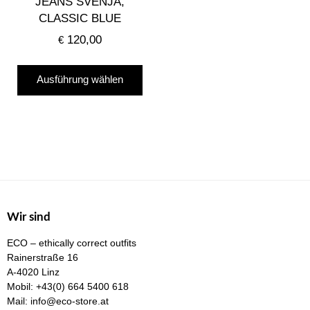
JEANS SVENJA,
werden
CLASSIC BLUE
120,00
€
Dieses
Ausführung wählen
Produkt
weist
mehrere
Varianten
auf.
Die
Optionen
können
Wir sind
auf
ECO – ethically correct outfits
der
Rainerstraße 16
Produktseite
A-4020 Linz
gewählt
Mobil:
+43(0) 664 5400 618
Mail:
info@eco-store.at
werden