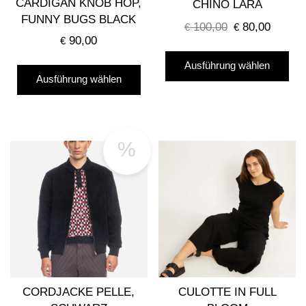
CARDIGAN KNOB HOP,
CHINO LARA
FUNNY BUGS BLACK
100,00
80,00
€
Ursprünglicher
€
Aktuelle
90,00
€
Preis
Preis
Die
war:
ist:
Dieses
Ausführung wählen
Pro
€ 100,00
€ 80,00.
Ausführung wählen
Produkt
wei
weist
me
mehrere
Var
Varianten
auf
%
auf.
Die
Die
Opt
Optionen
kö
können
auf
auf
der
der
Pro
Produktseite
gew
gewählt
we
CORDJACKE PELLE,
CULOTTE IN FULL
werden