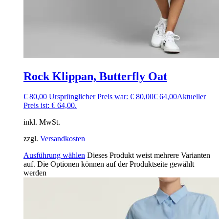
Rock Klippan, Butterfly Oat
€
80,00
Ursprünglicher Preis war: € 80,00
€
64,00
Aktueller
Preis ist: € 64,00.
inkl. MwSt.
zzgl.
Versandkosten
Ausführung wählen
Dieses Produkt weist mehrere Varianten
auf. Die Optionen können auf der Produktseite gewählt
werden