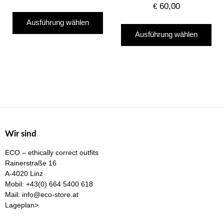
60,00
€
Dieses
Ausführung wählen
Die
Produkt
Ausführung wählen
Pro
weist
wei
mehrere
me
Varianten
Var
auf.
auf
Die
Die
Optionen
Opt
können
kö
auf
Wir sind
auf
der
ECO – ethically correct outfits
der
Produktseite
Rainerstraße 16
Pro
gewählt
A-4020 Linz
gew
Mobil:
+43(0) 664 5400 618
werden
Mail:
info@eco-store.at
we
Lageplan>