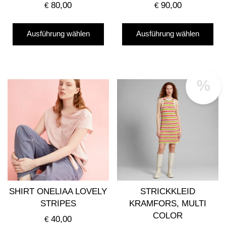
80,00
90,00
€
€
Dieses
Die
Ausführung wählen
Ausführung wählen
Produkt
Pro
weist
wei
mehrere
me
Varianten
Var
%
auf.
auf
Die
Die
Optionen
Opt
können
kö
auf
auf
der
der
Produktseite
Pro
gewählt
gew
SHIRT ONELIAA LOVELY
STRICKKLEID
werden
we
STRIPES
KRAMFORS, MULTI
COLOR
40,00
€