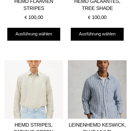
HEMD FLAAVIEN
HEMD GALAANTES,
STRIPES
TREE SHADE
100,00
100,00
€
€
Dieses
Die
Ausführung wählen
Ausführung wählen
Produkt
Pro
weist
wei
mehrere
me
Varianten
Var
auf.
auf
Die
Die
Optionen
Opt
können
kö
auf
auf
der
der
Produktseite
Pro
gewählt
gew
HEMD STRIPES,
LEINENHEMD KESWICK,
werden
we