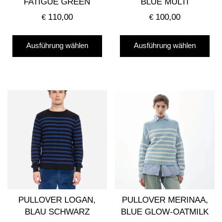
FATIGUE GREEN
BLUE MULTI
110,00
100,00
€
€
Dieses
Die
Ausführung wählen
Ausführung wählen
Produkt
Pro
weist
wei
mehrere
me
Varianten
Var
auf.
auf
Die
Die
Optionen
Opt
können
kö
auf
auf
der
der
Produktseite
Pro
gewählt
gew
PULLOVER LOGAN,
PULLOVER MERINAA,
werden
we
BLAU SCHWARZ
BLUE GLOW-OATMILK