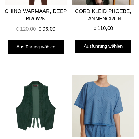
we
gewählt
CHINO WARMAAR, DEEP
CORD KLEID PHOEBE,
werden
BROWN
TANNENGRÜN
110,00
120,00
96,00
€
€
Ursprünglicher
€
Aktueller
Preis
Preis
Die
Dieses
war:
ist:
Ausführung wählen
Ausführung wählen
Pro
Produkt
€ 120,00
€ 96,00.
wei
weist
me
mehrere
Var
Varianten
auf
auf.
Die
Die
Opt
Optionen
kö
können
auf
auf
der
der
Pro
Produktseite