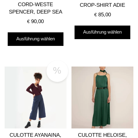
gew
gewählt
CORD-WESTE
CROP-SHIRT ADIE
we
werden
SPENCER, DEEP SEA
85,00
€
90,00
€
Die
Dieses
Ausführung wählen
Pro
Ausführung wählen
Produkt
wei
weist
me
mehrere
Var
Varianten
auf
%
auf.
Die
Die
Opt
Optionen
kö
können
auf
auf
der
der
Pro
Produktseite
gew
gewählt
we
CULOTTE AYANAINA,
CULOTTE HELOISE,