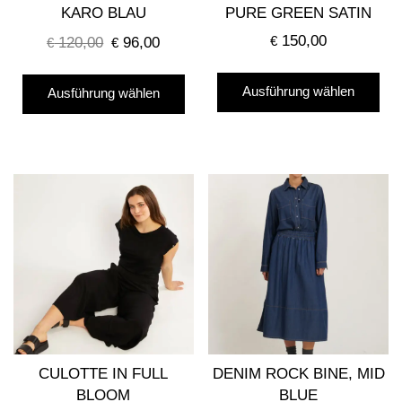
werden
KARO BLAU
PURE GREEN SATIN
150,00
120,00
96,00
€
€
Ursprünglicher
€
Aktueller
Preis
Preis
Die
Dieses
war:
ist:
Ausführung wählen
Ausführung wählen
Pro
Produkt
€ 120,00
€ 96,00.
wei
weist
me
mehrere
Var
Varianten
auf
auf.
Die
Die
Opt
Optionen
kö
können
auf
auf
der
der
Pro
Produktseite
gew
gewählt
CULOTTE IN FULL
DENIM ROCK BINE, MID
we
werden
BLOOM
BLUE