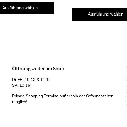
Dieses
Ausführung wählen
Produkt
Ausführung wählen
weist
mehrere
Varianten
auf.
Die
Optionen
können
Öffnungszeiten im Shop
auf
der
Di-FR: 10-13 & 14-18
Produktseite
SA: 10-16
gewählt
Private Shopping Termine
außerhalb der Öffnungszeiten
werden
möglich!