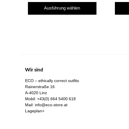
Dieses
Ausführung wählen
Produkt
weist
mehrere
Varianten
auf.
Die
Optionen
können
Wir sind
auf
der
ECO – ethically correct outfits
Produktseite
Rainerstraße 16
A-4020 Linz
gewählt
Mobil:
+43(0) 664 5400 618
werden
Mail:
info@eco-store.at
Lageplan>