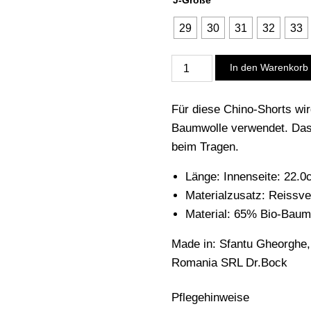
J-Größe
29
30
31
32
33
Shorts
In den Warenkorb
Daante,
smith
Für diese Chino-Shorts wi
green
Baumwolle verwendet. Das 
Menge
beim Tragen.
Länge: Innenseite: 22.
Materialzusatz: Reissve
Material: 65% Bio-Baum
Made in: Sfantu Gheorghe
Romania SRL Dr.Bock
Pflegehinweise