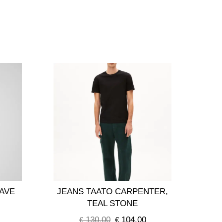
AVE
JEANS TAATO CARPENTER,
TEAL STONE
130,00
104,00
€
Ursprünglicher
€
Aktueller