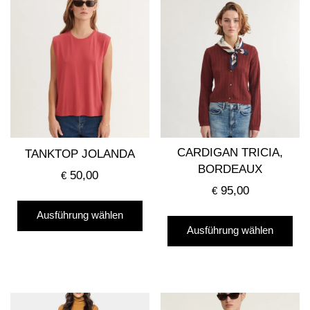
CARDIGAN TRICIA,
TANKTOP JOLANDA
BORDEAUX
50,00
€
95,00
€
Dieses
Die
Ausführung wählen
Produkt
Ausführung wählen
Pro
weist
wei
mehrere
me
Varianten
Var
auf.
auf