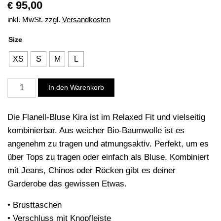
95,00
€
inkl. MwSt.
zzgl.
Versandkosten
Size
XS
S
M
L
Flanell-
In den Warenkorb
Bluse
Kira,
Die Flanell-Bluse Kira ist im Relaxed Fit und vielseitig
copen
kombinierbar. Aus weicher Bio-Baumwolle ist es
blue
angenehm zu tragen und atmungsaktiv. Perfekt, um es
Menge
über Tops zu tragen oder einfach als Bluse. Kombiniert
mit Jeans, Chinos oder Röcken gibt es deiner
Garderobe das gewissen Etwas.
• Brusttaschen
• Verschluss mit Knopfleiste