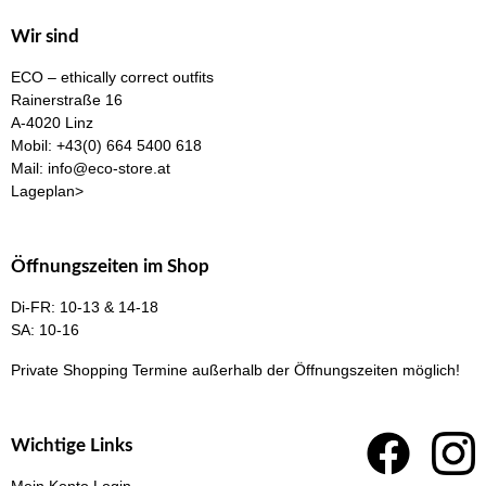
Opt
Optionen
kö
Wir sind
können
auf
ECO – ethically correct outfits
auf
der
Rainerstraße 16
der
Pro
A-4020 Linz
Produktseite
Mobil:
+43(0) 664 5400 618
gew
Mail:
info@eco-store.at
gewählt
we
Lageplan>
werden
Öffnungszeiten im Shop
Di-FR: 10-13 & 14-18
SA: 10-16
Private Shopping Termine
außerhalb der Öffnungszeiten möglich!
Wichtige Links