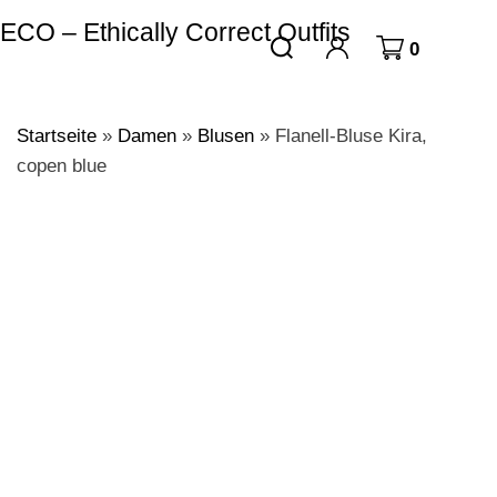
ECO – Ethically Correct Outfits
0
Startseite
»
Damen
»
Blusen
»
Flanell-Bluse Kira,
copen blue